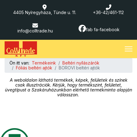
4405 Nyíregyháza, Tünde u. 11.
+36-42/461-112
fab fa-facebook
info@colltrade.hu
Ön itt van:
Termékeink
Beltéri nyílászárók
Fóliás beltéri ajtók
BOROVI beltéri ajtók
A weboldalon látható termékek, képek, felületek és színek
csak illusztrációk. Kérjük, hogy termékszint, felületet,
üvegtípust a Szakáruházunkban elérhető termékminta alapján
válasszon.