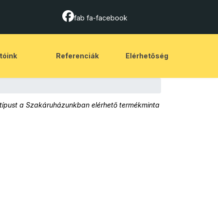
fab fa-facebook
tóink
Referenciák
Elérhetőség
üvegtípust a Szakáruházunkban elérhető termékminta