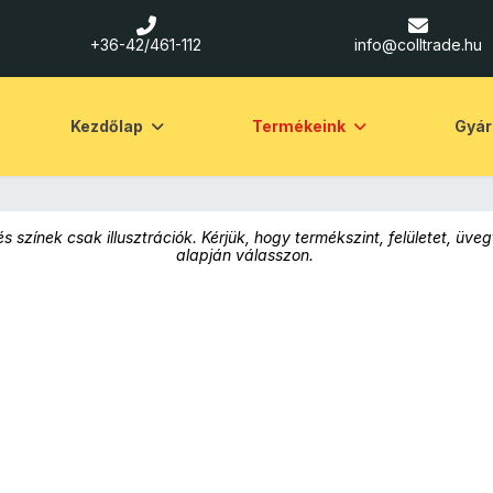
+36-42/461-112
info@colltrade.hu
Kezdőlap
Termékeink
Gyár
s színek csak illusztrációk. Kérjük, hogy termékszint, felületet, 
alapján válasszon.