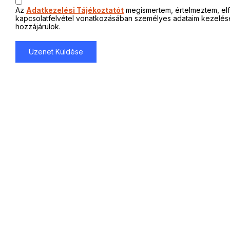
Az
Adatkezelési Tájékoztatót
megismertem, értelmeztem, el
kapcsolatfelvétel vonatkozásában személyes adataim kezelés
hozzájárulok.
Üzenet Küldése