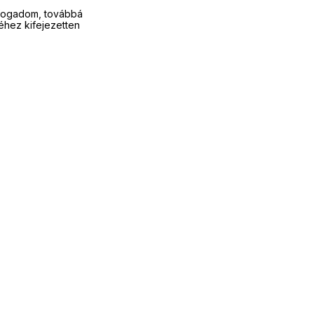
fogadom, továbbá
éhez kifejezetten